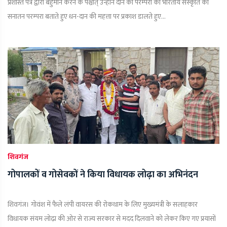
प्रशस्ति पत्र द्वारा बहुमान करने के पश्चात् उन्होंने दान की परम्परा को भारतीय संस्कृति की
सनातन परम्परा बताते हुए धन-दान की महत्ता पर प्रकाश डालते हुए...
शिवगंज
गोपालकों व गोसेवकों ने किया विधायक लोढ़ा का अभिनंदन
शिवगंज। गोवंश में फैले लंपी वायरस की रोकथाम के लिए मुख्यमंत्री के सलाहकार
विधायक संयम लोढ़ा की ओर से राज्य सरकार से मदद दिलवाने को लेकर किए गए प्रयासों