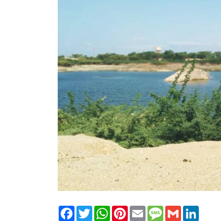
Facebook
Twitter
WhatsApp
Pinterest
Email
Message
Gmail
Linked