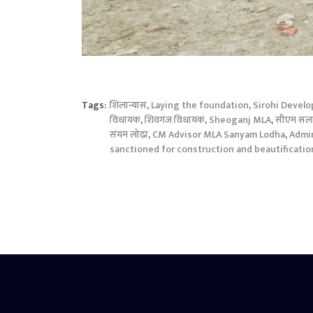
Tags:
शिलान्यास
,
Laying the foundation
,
Sirohi Devel
विधायक
,
शिवगंज विधायक
,
Sheoganj MLA
,
सीएम सला
संयम लोढा
,
CM Advisor MLA Sanyam Lodha
,
Admi
sanctioned for construction and beautificatio