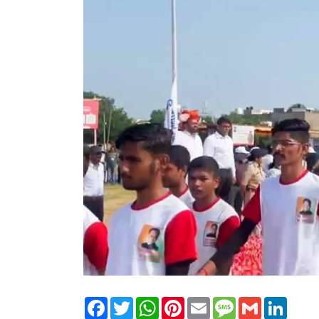
Facebook
Twitter
WhatsApp
Pinterest
Email
Message
Gmail
Linked