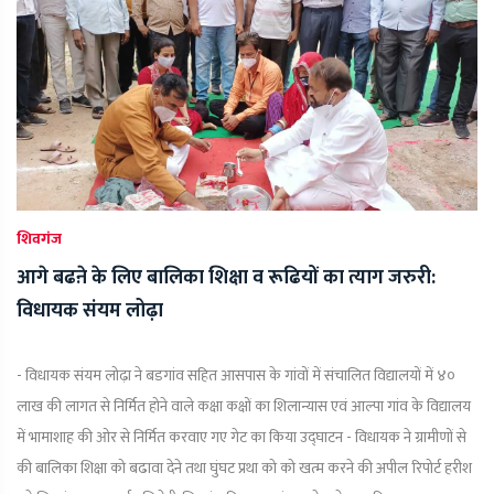
शिवगंज
आगे बढऩे के लिए बालिका शिक्षा व रूढियों का त्याग जरुरी:
विधायक संयम लोढ़ा
- विधायक संयम लोढ़ा ने बडगांव सहित आसपास के गांवों में संचालित विद्यालयों में ४०
लाख की लागत से निर्मित होने वाले कक्षा कक्षों का शिलान्यास एवं आल्पा गांव के विद्यालय
में भामाशाह की ओर से निर्मित करवाए गए गेट का किया उद्घाटन - विधायक ने ग्रामीणों से
की बालिका शिक्षा को बढावा देने तथा घुंघट प्रथा को को खत्म करने की अपील रिपोर्ट हरीश