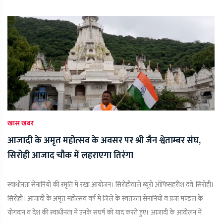
खास खबर
आजादी के अमृत महोत्सव के अवसर पर श्री जैन श्वेताम्बर संघ,
सिरोही आजाद चौक में लहराएगा तिरंगा
स्वाधीनता सेनानियों की स्मृति में रखा आयोजन। सिरोहीवाले ब्यूरो ऑफिसहरीश दवे, सिरोही।
सिरोही। आजादी के अमृत महोत्सव वर्ष में जिले के स्वतंत्रता सेनानियों व प्रजा मण्डल के
योगदान व देश की स्वाधीनता में उनके संघर्ष को याद करते हुए। आजादी के आंदोलन में