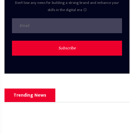
Don't lose any news for building a strong brand and enhance your
skills in the digital era 🙂
Subscribe
Trending News