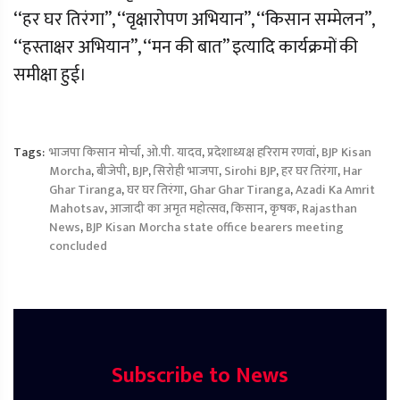
‘‘हर घर तिरंगा’’, ‘‘वृक्षारोपण अभियान’’, ‘‘किसान सम्मेलन’’,
‘‘हस्ताक्षर अभियान’’, ‘‘मन की बात’’ इत्यादि कार्यक्रमों की
समीक्षा हुई।
Tags:
भाजपा किसान मोर्चा
,
ओ.पी. यादव
,
प्रदेशाध्यक्ष हरिराम रणवां
,
BJP Kisan
Morcha
,
बीजेपी
,
BJP
,
सिरोही भाजपा
,
Sirohi BJP
,
हर घर तिरंगा
,
Har
Ghar Tiranga
,
घर घर तिरंगा
,
Ghar Ghar Tiranga
,
Azadi Ka Amrit
Mahotsav
,
आजादी का अमृत महोत्सव
,
किसान
,
कृषक
,
Rajasthan
News
,
BJP Kisan Morcha state office bearers meeting
concluded
Subscribe to News