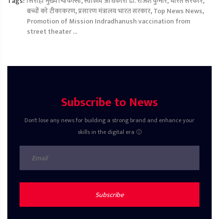
Tags:
सिरोही मुख्य चिकित्सा
,
स्वास्थ्य अधिकारी डॉ. राजेश कुमार
,
भारत सरकार
,
बच्चों को टीकाकरण
,
प्रसारण मंत्रालय भारत सरकार
,
Top News News
,
Promotion of Mission Indradhanush vaccination from
street theater ...
Subscribe to News
Don't lose any news for building a strong brand and enhance your
skills in the digital era 🙂
Subscribe