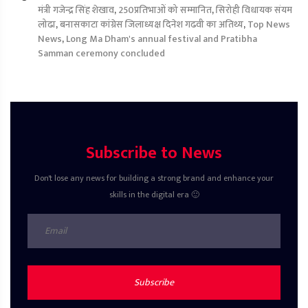
मंत्री गजेन्द्र सिंह शेखाव
,
250प्रतिभाओं को सम्मानित
,
सिरोही विधायक संयम
लोढा
,
बनासकाटा कांग्रेस जिलाध्यक्ष दिनेश गढवी का अतिथ्य
,
Top News
News
,
Long Ma Dham's annual festival and Pratibha
Samman ceremony concluded
Subscribe to News
Don't lose any news for building a strong brand and enhance your
skills in the digital era 🙂
Subscribe