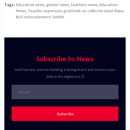
Tags:
Education news
,
ghelot news
,
teachers news
,
Education
News
,
Teacher expresses gratitude on collector Arjun Rana
BLO reinstatement: Gehlot
Subscribe to News
Don't lose any news for building a strong brand and enhance your
skills in the digital era 🙂
Subscribe