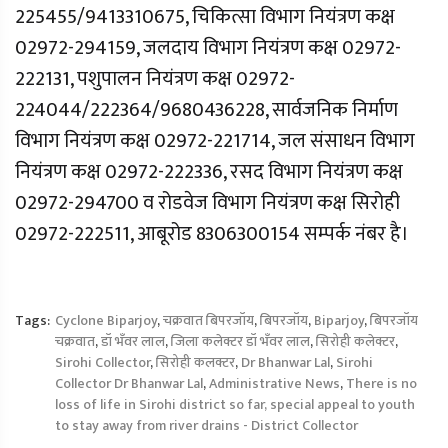
225455/9413310675, चिकित्सा विभाग नियंत्रण कक्ष
02972-294159, जलदाय विभाग नियंत्रण कक्ष 02972-
222131, पशुपालन नियंत्रण कक्ष 02972-
224044/222364/9680436228, सार्वजनिक निर्माण
विभाग नियंत्रण कक्ष 02972-221714, जल संसाधन विभाग
नियंत्रण कक्ष 02972-222336, रसद विभाग नियंत्रण कक्ष
02972-294700 व रोडवेज विभाग नियंत्रण कक्ष सिरोही
02972-222511, आबूरोड 8306300154 सम्पर्क नंबर है।
Tags:
Cyclone Biparjoy
,
चक्रवात बिपरजॉय
,
बिपरजॉय
,
Biparjoy
,
बिपरजॉय
चक्रवात
,
डॉ भँवर लाल
,
जिला कलेक्टर डॉ भँवर लाल
,
सिरोही कलेक्टर
,
Sirohi Collector
,
सिरोही कलक्टर
,
Dr Bhanwar Lal
,
Sirohi
Collector Dr Bhanwar Lal
,
Administrative News
,
There is no
loss of life in Sirohi district so far, special appeal to youth
to stay away from river drains - District Collector