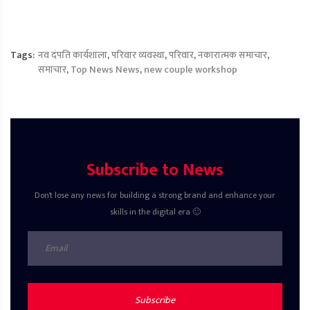
Tags:
नव दंपति कार्यशाला
,
परिवार व्यवस्था
,
परिवार
,
नकारात्मक समाचार
,
समाचार
,
Top News News
,
new couple workshop
Subscribe to News
Don't lose any news for building a strong brand and enhance your
skills in the digital era 🙂
Subscribe