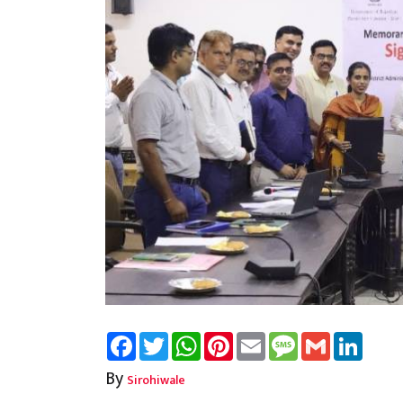
Facebook
Twitter
WhatsApp
Pinterest
Email
Message
Gmail
Linked
By
Sirohiwale