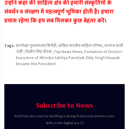
उन्होंने कहा की साहित्य क्षेत्र की हमारी संस्कृतियों के
संवर्धन व संरक्षण में महत्वपूर्ण भूमिका होती है। हमारा
प्रयास रहेगा कि हम सब मिलकर कुछ बेहतर करें।
Tags:
सारणेश्वर पुस्तकालय सिरोही
,
अखिल भारतीय साहित्य परिषद
,
धनराज माली
'राही'
,
दिलीप सिंह दीपक
,
Top News News
,
Formation of District
Executive of All India Sahitya Parishad, Dilip Singh Deepak
became the President.
Subscribe to News
Don't lose any news for building a strong brand and enhance your
skills in the digital era 🙂