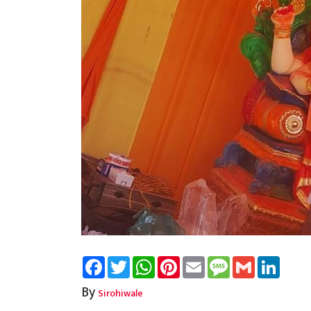
Facebook
Twitter
WhatsApp
Pinterest
Email
Message
Gmail
Linked
By
Sirohiwale