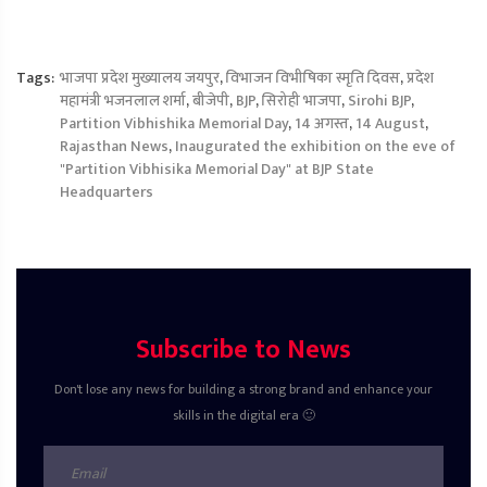
Tags:
भाजपा प्रदेश मुख्यालय जयपुर
,
विभाजन विभीषिका स्मृति दिवस
,
प्रदेश
महामंत्री भजनलाल शर्मा
,
बीजेपी
,
BJP
,
सिरोही भाजपा
,
Sirohi BJP
,
Partition Vibhishika Memorial Day
,
14 अगस्त
,
14 August
,
Rajasthan News
,
Inaugurated the exhibition on the eve of
"Partition Vibhisika Memorial Day" at BJP State
Headquarters
Subscribe to News
Don't lose any news for building a strong brand and enhance your
skills in the digital era 🙂