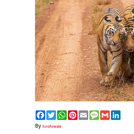
Facebook
Twitter
WhatsApp
Pinterest
Email
Message
Gmail
Linked
By
Sirohiwale