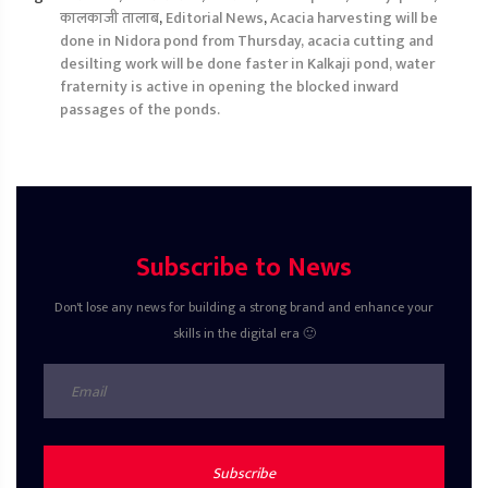
कालकाजी तालाब
,
Editorial News
,
Acacia harvesting will be
done in Nidora pond from Thursday, acacia cutting and
desilting work will be done faster in Kalkaji pond, water
fraternity is active in opening the blocked inward
passages of the ponds.
Subscribe to News
Don't lose any news for building a strong brand and enhance your
skills in the digital era 🙂
Subscribe