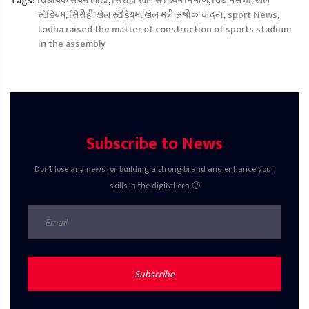
Tags:
विधायक संयम लोढा
,
सिरोही खेल स्टेडियम निर्माण
,
विधानसभा
,
खेल
स्टेडियम
,
सिरोही खेल स्टेडियम
,
खेल मंत्री अषोक चांदना
,
sport News
,
Lodha raised the matter of construction of sports stadium
in the assembly
Subscribe to News
Don't lose any news for building a strong brand and enhance your
skills in the digital era 🙂
Subscribe