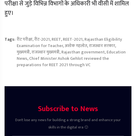
परीक्षा से जुड़े विभिन्न विभागों के अधिकारी भी वीसी में शामिल
हुए।
Tags:
रीट परीक्षा
,
रीट-2021
,
REET
,
REET-2021
,
Rajasthan Eligibility
Examination for Teacher
,
अशोक गहलोत
,
राजस्थान सरकार
,
मुख्यमंत्री
,
राजस्थान मुख्यमंत्री
,
Rajasthan government
,
Education
News
,
Chief Minister Ashok Gehlot reviewed the
preparations for REET 2021 through VC
Subscribe to News
Don't lose any news for building a strong brand and enhance your
skills in the digital era 🙂