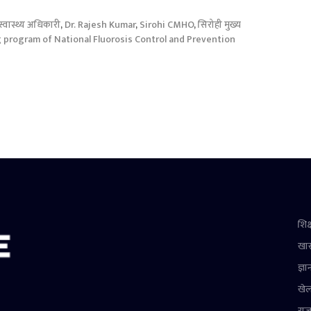
 स्वास्थ्य अधिकारी
,
Dr. Rajesh Kumar
,
Sirohi CMHO
,
सिरोही मुख्य
 program of National Fluorosis Control and Prevention
शिक्
खा
ज्ञा
खे
राज