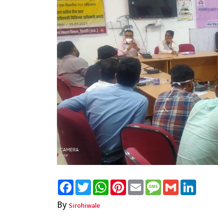
Facebook
Twitter
WhatsApp
Pinterest
Email
Message
Gmail
Linked
By
Sirohiwale