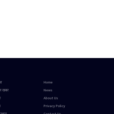
षा
Home
स खबर
News
न
About Us
ल
Privacy Policy
स्थान
Contact Us