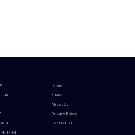
षा
Home
स खबर
News
न
About Us
ल
Privacy Policy
स्थान
Contact Us
रोनावायरस