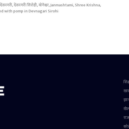
देंवनगरी
,
देंवनगरी सिरोही
,
योगेश्वर
,
Janmashtami
,
Shree Krishna
,
ed with pomp in Devnagari Sirohi
शिक्
खा
ज्ञा
खे
राज
को