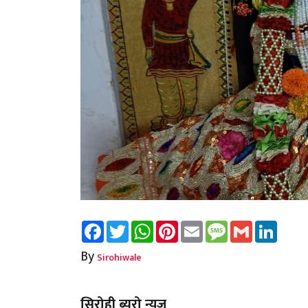
Facebook
Twitter
WhatsApp
Pinterest
Email
Message
Gmail
Linked
By
Sirohiwale
सिरोही ब्यूरो न्यूज़