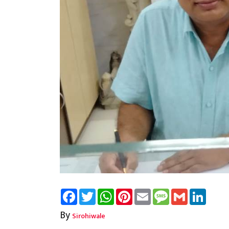
Facebook
Twitter
WhatsApp
Pinterest
Email
Message
Gmail
Linked
By
Sirohiwale