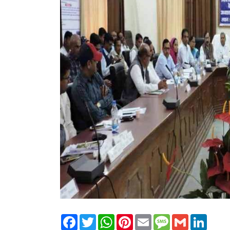
Facebook
Twitter
WhatsApp
Pinterest
Email
Message
Gmail
Linked