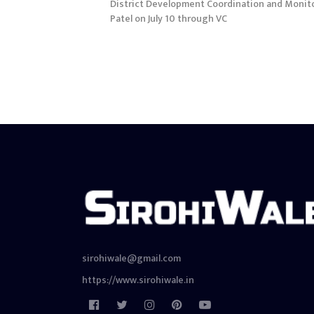
District Development Coordination and Monit
Patel on July 10 through VC
sirohiwale@gmail.com
https://www.sirohiwale.in