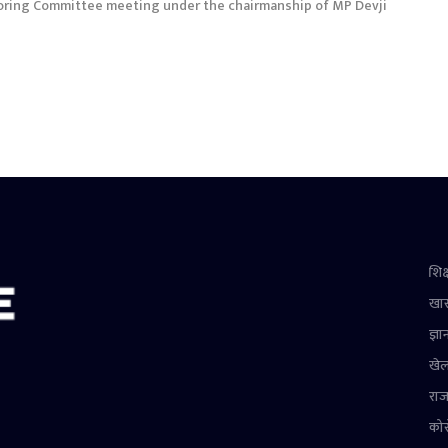
oring Committee meeting under the chairmanship of MP Devji
शिक्
खा
ज्ञा
खे
राज
को