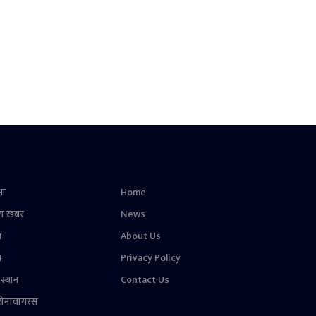
षा
Home
स खबर
News
न
About Us
ल
Privacy Policy
स्थान
Contact Us
रोनावायरस