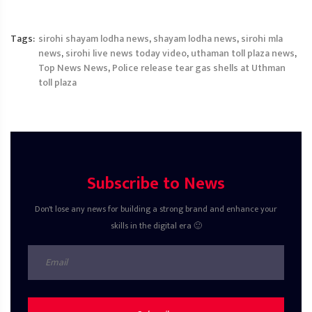
Tags:
sirohi shayam lodha news
,
shayam lodha news
,
sirohi mla
news
,
sirohi live news today video
,
uthaman toll plaza news
,
Top News News
,
Police release tear gas shells at Uthman
toll plaza
Subscribe to News
Don't lose any news for building a strong brand and enhance your
skills in the digital era 🙂