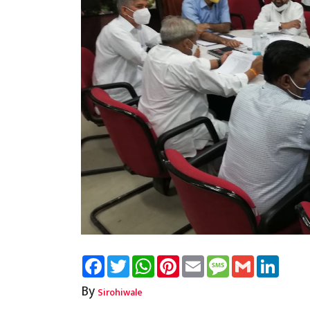
Facebook
Twitter
WhatsApp
Pinterest
Email
Message
Gmail
Linked
By
Sirohiwale