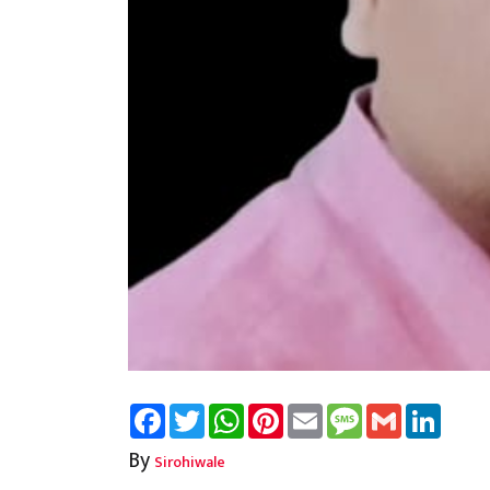
Facebook
Twitter
WhatsApp
Pinterest
Email
Message
Gmail
Linked
By
Sirohiwale