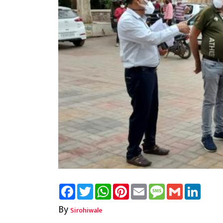
Facebook
Twitter
WhatsApp
Pinterest
Email
Message
Gmail
Linked
By
Sirohiwale