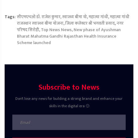
Tags:
सीएमएचओ डॉ. राजेश कुमार
,
स्वास्थ्य बीमा यो
,
महात्मा गांधी
,
महात्मा गांधी
राजस्थान स्वास्थ्य बीमा योजना
,
जिला कलेक्टर श्री भगवती प्रसाद
,
नगर
परिषद सिरोही
,
Top News News
,
New phase of Ayushman
Bharat Mahatma Gandhi Rajasthan Health Insurance
Scheme launched
Subscribe to News
Don't lose any news for building a strong brand and enhance your
skills in the digital era 🙂