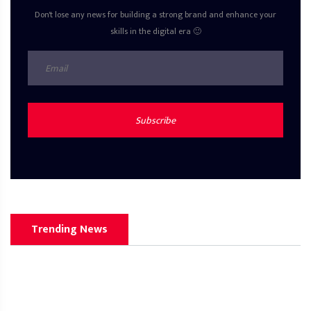
Don't lose any news for building a strong brand and enhance your
skills in the digital era 🙂
Subscribe
Trending News