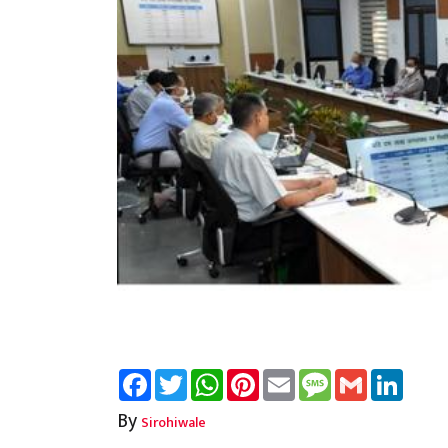
Facebook
Twitter
WhatsApp
Pinterest
Email
Message
Gmail
Linked
By
Sirohiwale