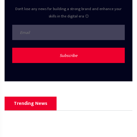
Don't lose any news for building a strong brand and enhance your
skills in the digital era 🙂
Subscribe
Trending News