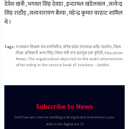
देवेश खत्री , भगवत सिंह देवडा , इन्दरमल खंडेलवाल , सत्येन्द्र
सिंह राठौड़ , सत्यनारायण बैरवा , महेन्द्र कुमार वरहाट शामिल
थे ।
Tags:
राजस्थान शिक्षक संघ प्रगतिशील
,
वरिष्ठ प्रदेश उपाध्यक्ष धर्मेंद्र गहलोत
,
जिला
शिक्षा अधिकारी अमर सिंह
,
जिला मंत्री नाम इनामुल हक कुरैशी
,
Education
News
,
The organization objected to the audit intervention
after Indraj in the service book of teachers - Gehlot
Subscribe to News
Don't lose any news for building a strong brand and enhance your
skills in the digital era 🙂