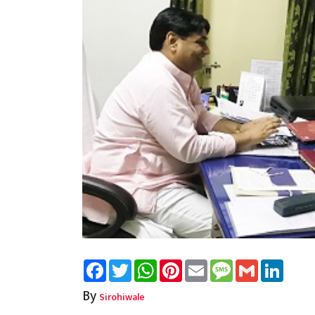
Facebook
Twitter
WhatsApp
Pinterest
Email
Message
Gmail
Linked
By
Sirohiwale