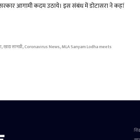
्य सरकार आगामी कदम उठाये। इस संबंध में डोटासरा ने कहां
रा
,
खाद्य सामग्री
,
Coronavirus News
,
MLA Sanyam Lodha meets
शिक्
खा