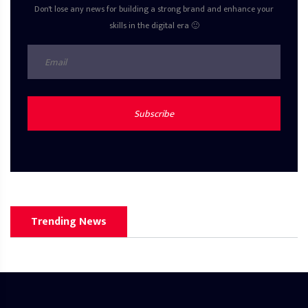
Don't lose any news for building a strong brand and enhance your
skills in the digital era 🙂
Subscribe
Trending News