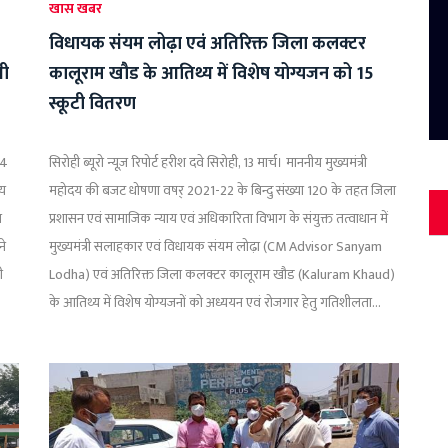
खास खबर
विधायक संयम लोढ़ा एवं अतिरिक्त जिला कलक्टर
सी
कालूराम खौड के आतिथ्य में विशेष योग्यजन को 15
स्कूटी वितरण
24
सिरोही ब्यूरो न्यूज़ रिपोर्ट हरीश दवे सिरोही, 13 मार्च। माननीय मुख्यमंत्री
्य
महोदय की बजट धोषणा वषर् 2021-22 के बिन्दु संख्या 120 के तहत जिला
ा
प्रशासन एवं सामाजिक न्याय एवं अधिकारिता विभाग के संयुक्त तत्वाधान में
ने
मुख्यमंत्री सलाहकार एवं विधायक संयम लोढ़ा (CM Advisor Sanyam
ी
Lodha) एवं अतिरिक्त जिला कलक्टर कालूराम खौड (Kaluram Khaud)
के आतिथ्य में विशेष योग्यजनों को अध्ययन एवं रोजगार हेतु गतिशीलता...